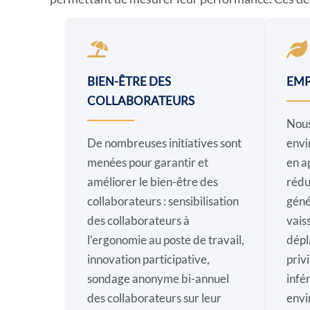
BIEN-ÊTRE DES
EMP
COLLABORATEURS
Nous
De nombreuses initiatives sont
envi
menées pour garantir et
en a
améliorer le bien-être des
rédu
collaborateurs : sensibilisation
génér
des collaborateurs à
vais
l’ergonomie au poste de travail,
dépl
innovation participative,
privi
sondage anonyme bi-annuel
infé
des collaborateurs sur leur
envi