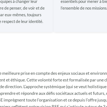
équipes à changer leur
essentiels pour mener à bi
e de penser, de voir et de
l’ensemble de nos missions
par eux-mêmes, toujours
e respect de leur identité.
 meilleure prise en compte des enjeux sociaux et environn
nt et éthique. Cette volonté forte est formalisée par un
 de direction. L’approche systémique (qui se veut holistique
mprendre et répondre aux défis sociétaux actuels et futurs
imprègnent toute l’organisation et ce depuis l’offre jusqu’à
ers reflètent notre vision RSE qui s’articule autour de 3 p