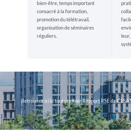
bien-être, temps important
prat
consacré à la formation,
coll
promotion du télétravail,
faci
organisation de séminaires
envi
réguliers.
leur
syst
Retrouvez ici le tout premier Rapport RSE de CES