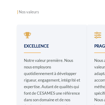
|
Nos valeurs
EXCELLENCE
PRAG
Notre valeur première. Nous
Nous a
nous employons
valeur
quotidiennement à développer
adapt
rigueur, engagement, intégrité et
accom
expertise. Autant de qualités qui
méthod
font de CESAMES une référence
spécif
dans son domaine et de nos
Nous a