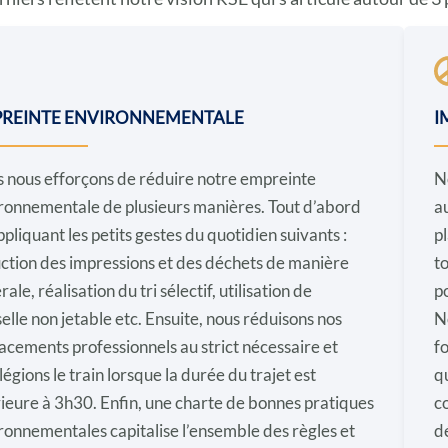
REINTE ENVIRONNEMENTALE
I
 nous efforçons de réduire notre empreinte
N
ronnementale de plusieurs manières. Tout d’abord
a
ppliquant les petits gestes du quotidien suivants :
pl
ction des impressions et des déchets de manière
t
ale, réalisation du tri sélectif, utilisation de
p
selle non jetable etc. Ensuite, nous réduisons nos
N
acements professionnels au strict nécessaire et
f
légions le train lorsque la durée du trajet est
q
rieure à 3h30. Enfin, une charte de bonnes pratiques
c
ronnementales capitalise l’ensemble des règles et
d