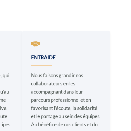
ENTRAIDE
, qui
Nous faisons grandir nos
collaborateurs en les
qu’au
accompagnant dans leur
mme
parcours professionnel et en
ive.
favorisant l’écoute, la solidarité
oute
et le partage au sein des équipes.
ncipes
Au bénéfice de nos clients et du