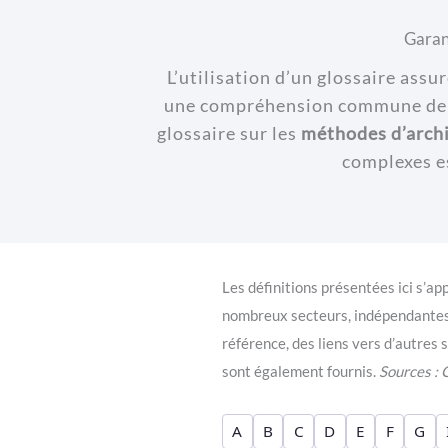
Garan
L’utilisation d’un glossaire assu
une compréhension commune de ce
glossaire sur les
méthodes d’archi
complexes e
Les définitions présentées ici s’ap
nombreux secteurs, indépendantes d
référence, des liens vers d’autre
sont également fournis.
Sources :
A
B
C
D
E
F
G