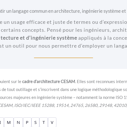
tir un langage commun en architecture, ingénierie système e
re un usage efficace et juste de termes ou d’expressi
rtains concepts. Pensé pour les ingénieurs, archit
tecture et d’ingénierie système
appliqués à la conce
st un outil pour nous permettre d’employer un lan
puient sur le
cadre d’architecture CESAM
. Elles sont reconnues inter
e tout outillage et s’inscrivent dans une logique méthodologique so
s sources majeures en ingénierie système – notamment la norme ISO 
 CESAM, ISO/IEC/IEEE 15288, 19514, 24765, 26580, 29148, 4201
I
M
N
P
S
T
V